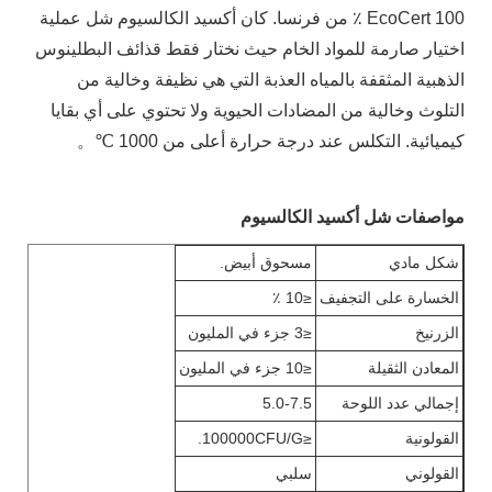
EcoCert 100 ٪ من فرنسا. كان أكسيد الكالسيوم شل عملية
اختيار صارمة للمواد الخام حيث نختار فقط قذائف البطلينوس
الذهبية المثقفة بالمياه العذبة التي هي نظيفة وخالية من
التلوث وخالية من المضادات الحيوية ولا تحتوي على أي بقايا
كيميائية. التكلس عند درجة حرارة أعلى من 1000 ℃。
مواصفات شل أكسيد الكالسيوم
شكل مادي
مسحوق أبيض.
الخسارة على التجفيف
≤10 ٪
الزرنيخ
≤3 جزء في المليون
المعادن الثقيلة
≤10 جزء في المليون
إجمالي عدد اللوحة
5.0-7.5
القولونية
≤100000CFU/G.
القولوني
سلبي