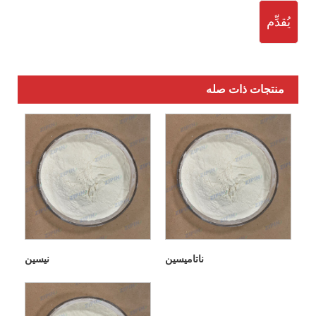
يُقدِّم
منتجات ذات صله
ناتاميسين
نيسين