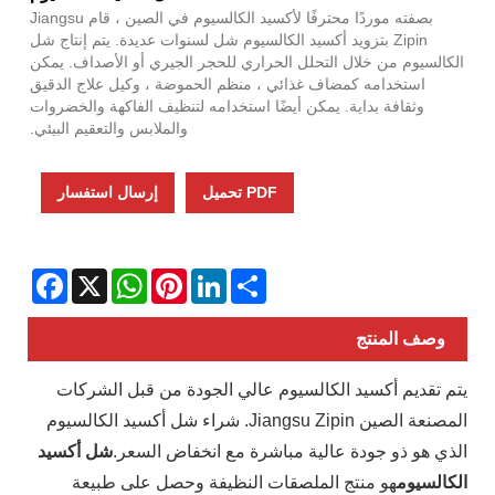
بصفته موردًا محترفًا لأكسيد الكالسيوم في الصين ، قام Jiangsu
Zipin بتزويد أكسيد الكالسيوم شل لسنوات عديدة. يتم إنتاج شل
الكالسيوم من خلال التحلل الحراري للحجر الجيري أو الأصداف. يمكن
استخدامه كمضاف غذائي ، منظم الحموضة ، وكيل علاج الدقيق
وثقافة بداية. يمكن أيضًا استخدامه لتنظيف الفاكهة والخضروات
والملابس والتعقيم البيئي.
PDF تحميل
إرسال استفسار
Facebook
WhatsApp
X
Pinterest
LinkedIn
Share
وصف المنتج
يتم تقديم أكسيد الكالسيوم عالي الجودة من قبل الشركات
المصنعة الصين Jiangsu Zipin. شراء شل أكسيد الكالسيوم
الذي هو ذو جودة عالية مباشرة مع انخفاض السعر.
شل أكسيد
الكالسيوم
هو منتج الملصقات النظيفة وحصل على طبيعة